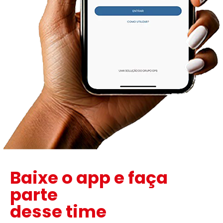
Baixe o app e faça
parte
desse time