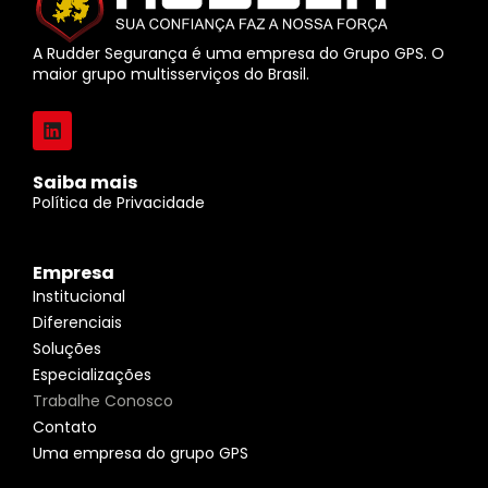
A Rudder Segurança é uma empresa do Grupo GPS. O
maior grupo multisserviços do Brasil.
L
i
n
k
Saiba mais
e
Política de Privacidade
d
i
n
Empresa
Institucional
Diferenciais
Soluções
Especializações
Trabalhe Conosco
Contato
Uma empresa do grupo GPS